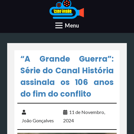
Menu
“A Grande Guerra”:
Série do Canal História
assinala os 106 anos
do fim do conflito
11 de Novembro,
João Gonçalves
2024