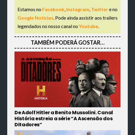
Estamos no
Facebook
,
Instagram
,
Twitter
e no
Google Notícias
. Pode ainda assistir aos trailers
legendados no nosso canal no
Youtube
.
TAMBÉM PODERÁ GOSTAR…
De Adolf Hitler a Benito Mussolini. Canal
História estreia a série “A Ascensão dos
Ditadores”