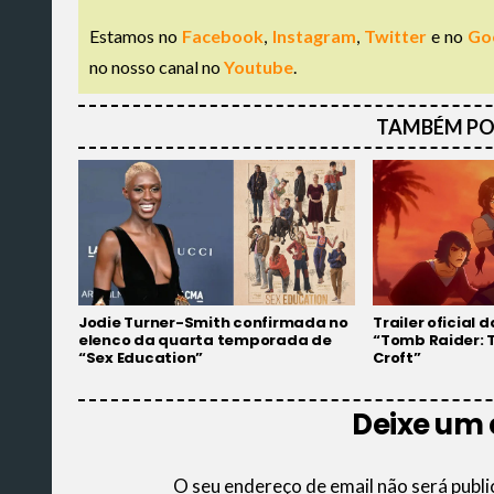
Estamos no
Facebook
,
Instagram
,
Twitter
e no
Go
no nosso canal no
Youtube
.
TAMBÉM PO
Jodie Turner-Smith confirmada no
Trailer oficial
elenco da quarta temporada de
“Tomb Raider: 
“Sex Education”
Croft”
Deixe um
O seu endereço de email não será publi