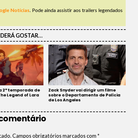
ogle Notícias
. Pode ainda assistir aos trailers legendados
DERÁ GOSTAR…
 da 2ª temporada de
Zack Snyder vai dirigir um filme
The Legend of Lara
sobre o Departamento de Polícia
de Los Angeles
 comentário
cado.
Campos obrigatórios marcados com
*