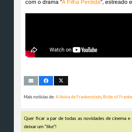
com o drama “
A Filha Perdida
“, estreado 
Mais notícias de:
A Noiva de Frankenstein
,
Bride of Frank
Quer ficar a par de todas as novidades de cinema e 
deixar um “like”!