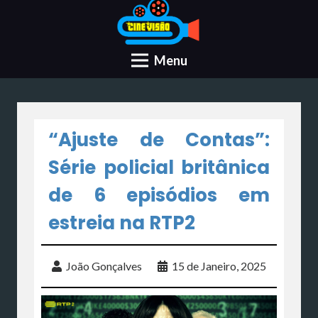
Menu
“Ajuste de Contas”:
Série policial britânica
de 6 episódios em
estreia na RTP2
João Gonçalves
15 de Janeiro, 2025