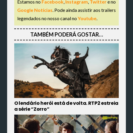
Estamos no
Facebook
,
Instagram
,
Twitter
e no
Google Notícias
. Pode ainda assistir aos trailers
legendados no nosso canal no
Youtube
.
TAMBÉM PODERÁ GOSTAR…
O lendário herói está de volta. RTP2 estreia
a série “Zorro”