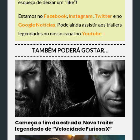
esqueça de deixar um “like”!
Estamos no
Facebook
,
Instagram
,
Twitter
e no
Google Notícias
. Pode ainda assistir aos trailers
legendados no nosso canal no
Youtube
.
TAMBÉM PODERÁ GOSTAR…
Começa o fim da estrada. Novo trailer
legendado de “Velocidade Furiosa X”