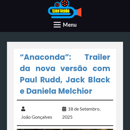
Menu
“Anaconda”: Trailer
da nova versão com
Paul Rudd, Jack Black
e Daniela Melchior
18 de Setembro,
João Gonçalves
2025