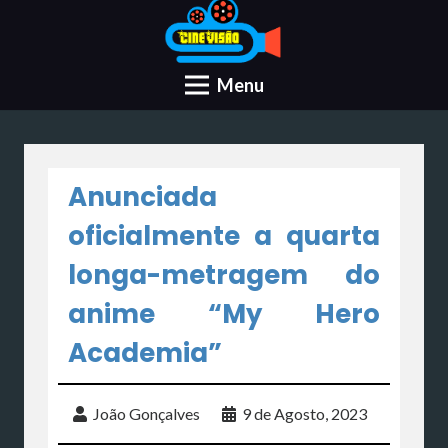
Menu
Anunciada
oficialmente a quarta
longa-metragem do
anime “My Hero
Academia”
João Gonçalves
9 de Agosto, 2023