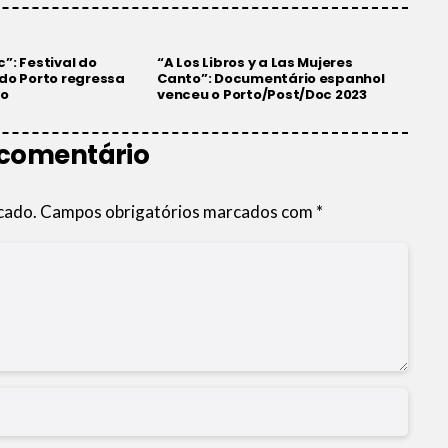
”: Festival do
“A Los Libros y a Las Mujeres
 do Porto regressa
Canto”: Documentário espanhol
ão
venceu o Porto/Post/Doc 2023
 comentário
cado.
Campos obrigatórios marcados com
*