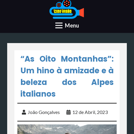
Menu
“As Oito Montanhas”:
Um hino à amizade e à
beleza dos Alpes
italianos
João Gonçalves
12 de Abril, 2023