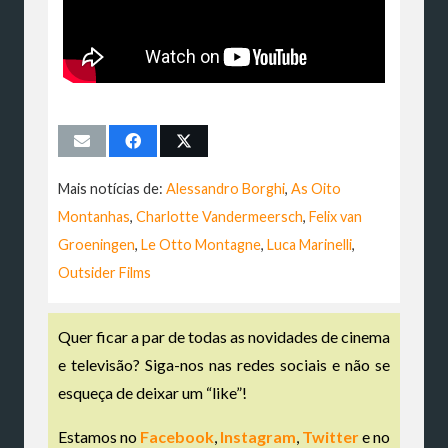
Mais notícias de:
Alessandro Borghi
,
As Oito
Montanhas
,
Charlotte Vandermeersch
,
Felix van
Groeningen
,
Le Otto Montagne
,
Luca Marinelli
,
Outsider Films
Quer ficar a par de todas as novidades de cinema
e televisão? Siga-nos nas redes sociais e não se
esqueça de deixar um “like”!
Estamos no
Facebook
,
Instagram
,
Twitter
e no