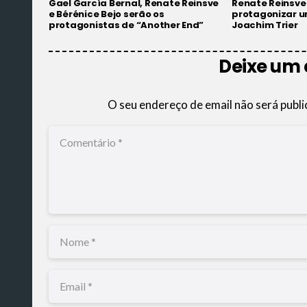
Gael García Bernal, Renate Reinsve
Renate Reinsve 
e Bérénice Bejo serão os
protagonizar u
protagonistas de “Another End”
Joachim Trier
Deixe um
O seu endereço de email não será publi