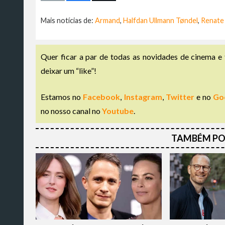
Mais notícias de:
Armand
,
Halfdan Ullmann Tøndel
,
Renate
Quer ficar a par de todas as novidades de cinema e 
deixar um “like”!
Estamos no
Facebook
,
Instagram
,
Twitter
e no
Go
no nosso canal no
Youtube
.
TAMBÉM PO