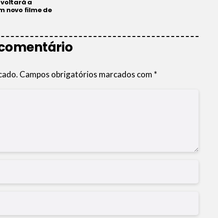
voltará a
m novo filme de
 comentário
cado.
Campos obrigatórios marcados com
*