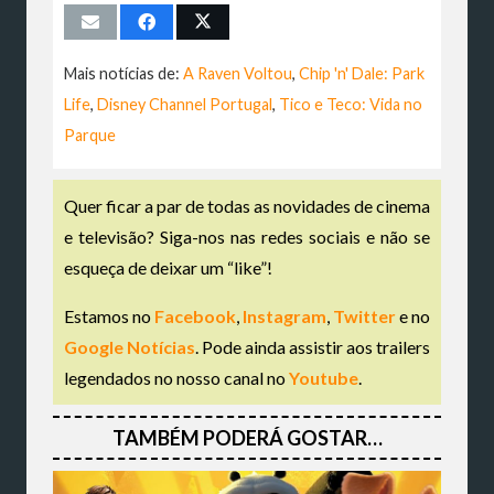
Mais notícias de:
A Raven Voltou
,
Chip 'n' Dale: Park
Life
,
Disney Channel Portugal
,
Tico e Teco: Vida no
Parque
Quer ficar a par de todas as novidades de cinema
e televisão? Siga-nos nas redes sociais e não se
esqueça de deixar um “like”!
Estamos no
Facebook
,
Instagram
,
Twitter
e no
Google Notícias
. Pode ainda assistir aos trailers
legendados no nosso canal no
Youtube
.
TAMBÉM PODERÁ GOSTAR…