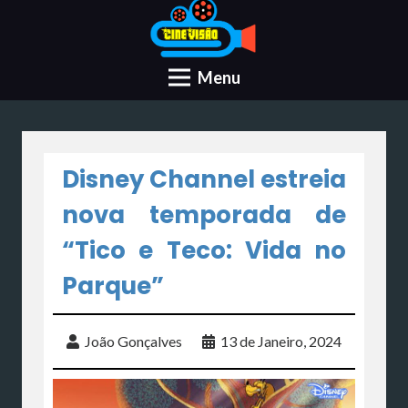
Menu
Disney Channel estreia
nova temporada de
“Tico e Teco: Vida no
Parque”
João Gonçalves
13 de Janeiro, 2024