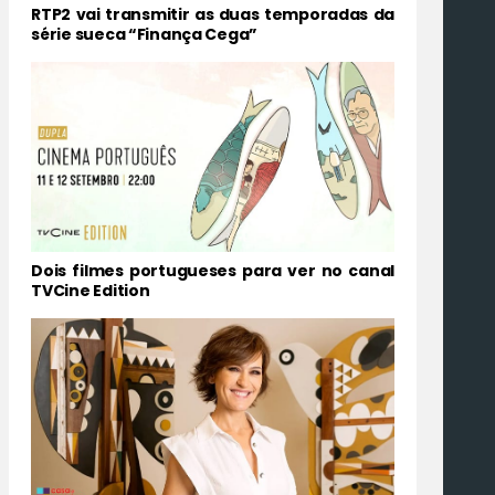
RTP2 vai transmitir as duas temporadas da
série sueca “Finança Cega”
Dois filmes portugueses para ver no canal
TVCine Edition