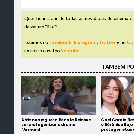
Quer ficar a par de todas as novidades de cinema e 
deixar um “like”!
Estamos no
Facebook
,
Instagram
,
Twitter
e no
Go
no nosso canal no
Youtube
.
TAMBÉM PO
Atriz norueguesa Renate Reinsve
Gael García Ber
vai protagonizar o drama
e Bérénice Bejo
“Armand”
protagonistas 