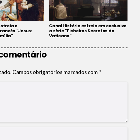
estreia o
Canal História estreia em exclusivo
rancês “Jesus:
a série “Ficheiros Secretos do
mília”
Vaticano”
 comentário
cado.
Campos obrigatórios marcados com
*