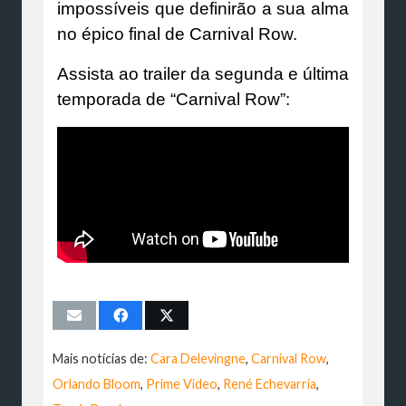
impossíveis que definirão a sua alma
no épico final de Carnival Row.
Assista ao trailer da segunda e última
temporada de “Carnival Row”:
Mais notícias de:
Cara Delevingne
,
Carnival Row
,
Orlando Bloom
,
Prime Video
,
René Echevarria
,