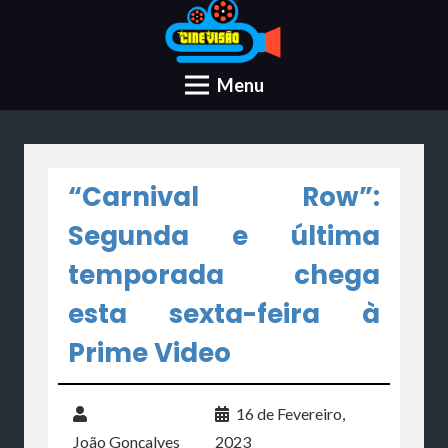
Menu
“Carnival Row”:
Segunda e última
temporada chega
esta sexta-feira à
Prime Video
16 de Fevereiro,
João Gonçalves
2023