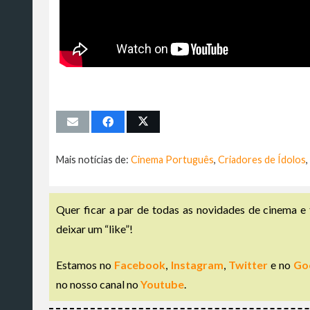
Mais notícias de:
Cinema Português
,
Criadores de Ídolos
,
Quer ficar a par de todas as novidades de cinema e 
deixar um “like”!
Estamos no
Facebook
,
Instagram
,
Twitter
e no
Go
no nosso canal no
Youtube
.