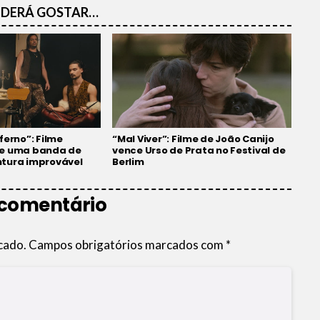
DERÁ GOSTAR…
ferno”: Filme
“Mal Viver”: Filme de João Canijo
re uma banda de
vence Urso de Prata no Festival de
tura improvável
Berlim
 comentário
cado.
Campos obrigatórios marcados com
*