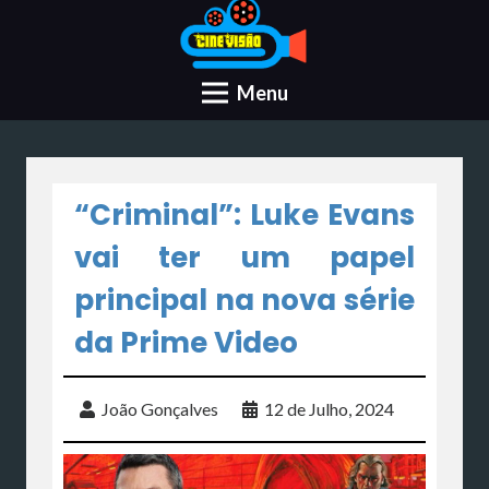
Menu
“Criminal”: Luke Evans
vai ter um papel
principal na nova série
da Prime Video
João Gonçalves
12 de Julho, 2024