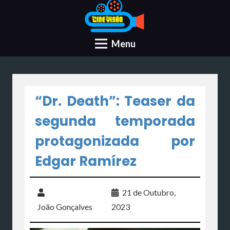
Menu
“Dr. Death”: Teaser da
segunda temporada
protagonizada por
Edgar Ramírez
21 de Outubro,
João Gonçalves
2023