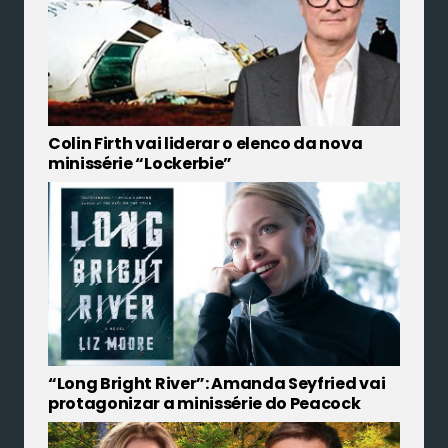
Colin Firth vai liderar o elenco da nova
minissérie “Lockerbie”
“Long Bright River”: Amanda Seyfried vai
protagonizar a minissérie do Peacock