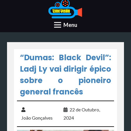
Menu
“Dumas: Black Devil”:
Ladj Ly vai dirigir épico
sobre o pioneiro
general francês
22 de Outubro,
João Gonçalves
2024