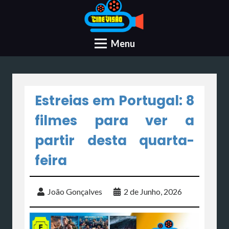
Menu
Estreias em Portugal: 8
filmes para ver a
partir desta quarta-
feira
João Gonçalves
2 de Junho, 2026