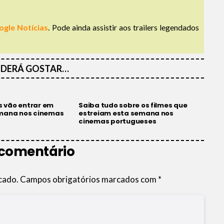
ogle Notícias
. Pode ainda assistir aos trailers legendados
DERÁ GOSTAR…
es vão entrar em
Saiba tudo sobre os filmes que
emana nos cinemas
estreiam esta semana nos
cinemas portugueses
 comentário
cado.
Campos obrigatórios marcados com
*