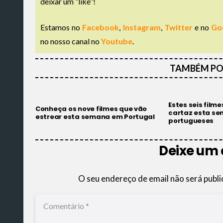
deixar um “like”!
Estamos no
Facebook
,
Instagram
,
Twitter
e no
Go
no nosso canal no
Youtube
.
TAMBÉM PO
Estes seis film
Conheça os nove filmes que vão
cartaz esta s
estrear esta semana em Portugal
portugueses
Deixe um
O seu endereço de email não será publi