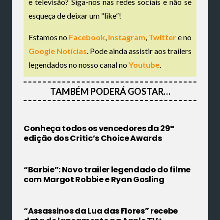
e televisão? Siga-nos nas redes sociais e não se
esqueça de deixar um “like”!
Estamos no
Facebook
,
Instagram
,
Twitter
e no
Google Notícias
. Pode ainda assistir aos trailers
legendados no nosso canal no
Youtube
.
TAMBÉM PODERÁ GOSTAR…
Conheça todos os vencedores da 29ª
edição dos Critic’s Choice Awards
“Barbie”: Novo trailer legendado do filme
com Margot Robbie e Ryan Gosling
“Assassinos da Lua das Flores” recebe