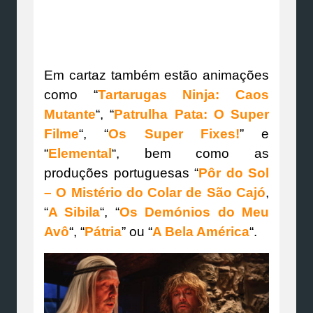
Em cartaz também estão animações
como “
Tartarugas Ninja: Caos
Mutante
“, “
Patrulha Pata: O Super
Filme
“, “
Os Super Fixes!
” e
“
Elemental
“, bem como as
produções portuguesas “
Pôr do Sol
– O Mistério do Colar de São Cajó
,
“
A Sibila
“, “
Os Demónios do Meu
Avô
“, “
Pátria
” ou “
A Bela América
“.