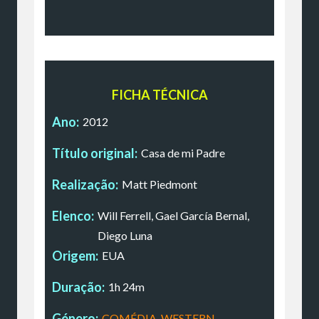
FICHA TÉCNICA
Ano:
2012
Título original:
Casa de mi Padre
Realização:
Matt Piedmont
Elenco:
Will Ferrell, Gael García Bernal,
Diego Luna
Origem:
EUA
Duração:
1h 24m
Género:
COMÉDIA
,
WESTERN