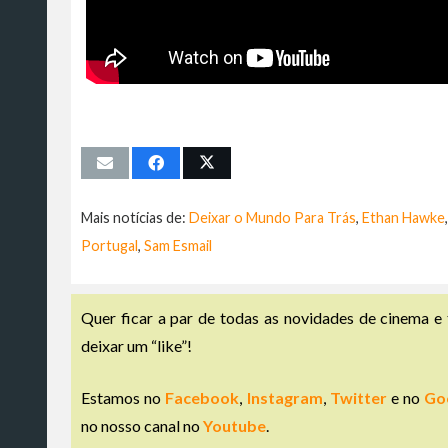
Mais notícias de:
Deixar o Mundo Para Trás
,
Ethan Hawke
Portugal
,
Sam Esmail
Quer ficar a par de todas as novidades de cinema e 
deixar um “like”!
Estamos no
Facebook
,
Instagram
,
Twitter
e no
Go
no nosso canal no
Youtube
.