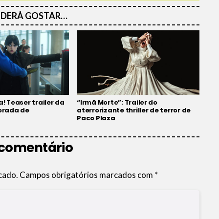
DERÁ GOSTAR…
a! Teaser trailer da
“Irmã Morte”: Trailer do
orada de
aterrorizante thriller de terror de
Paco Plaza
 comentário
cado.
Campos obrigatórios marcados com
*