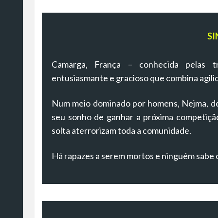
SI
Camarga, França – conhecida pelas tr
entusiasmante e gracioso que combina agili
Num meio dominado por homens, Nejma, de 
seu sonho de ganhar a próxima competição 
solta aterrorizam toda a comunidade.
Há rapazes a serem mortos e ninguém sabe o