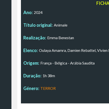
FICH
Ano:
2024
Título original:
Animale
Realização:
Emma Benestan
Elenco:
Oulaya Amamra, Damien Rebattel, Vivien
Origem:
França - Bélgica - Arábia Saudita
Duração:
1h 38m
Género:
TERROR