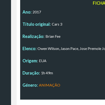
FICH
Ano:
2017
Título original:
Cars 3
Realização:
Brian Fee
Elenco:
Owen Wilson, Jason Pace, Jose Premole J
Origem:
EUA
Duração:
1h 49m
Género:
ANIMAÇÃO