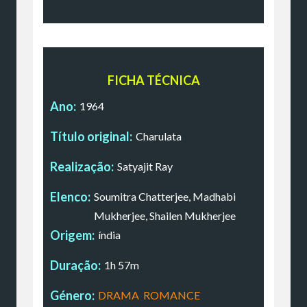
FICHA TÉCNICA
Ano:
1964
Título original:
Charulata
Realização:
Satyajit Ray
Elenco:
Soumitra Chatterjee, Madhabi
Mukherjee, Shailen Mukherjee
Origem:
índia
Duração:
1h 57m
Género:
DRAMA
,
ROMANCE