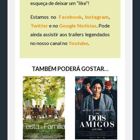
esqueça de deixar um “like”!
Estamos no
Facebook
,
Instagram
,
Twitter
e no
Google Notícias
. Pode
ainda assistir aos trailers legendados
no nosso canal no
Youtube
.
TAMBÉM PODERÁ GOSTAR…