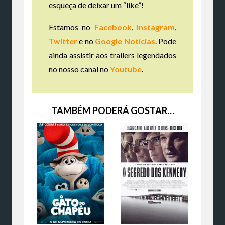
esqueça de deixar um “like”!
Estamos no
Facebook
,
Instagram
,
Twitter
e no
Google Notícias
. Pode
ainda assistir aos trailers legendados
no nosso canal no
Youtube
.
TAMBÉM PODERÁ GOSTAR…