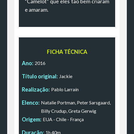
“Camelot” que eles tão bem criaram
e amaram.
FICHA TÉCNICA
Ano:
2016
Título original:
Jackie
Realização:
Pablo Larraín
Elenco:
Natalie Portman, Peter Sarsgaard,
Billy Crudup, Greta Gerwig
Origem:
EUA - Chile - França
Duração:
1h 40m