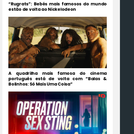
“Rugrats”: Bebés mais famosos do mundo
estão de volta ao Nickelodeon
A quadrilha mais famosa do cinema
português está de volta com “Balas &
Bolinhos: Só Mais Uma Coisa”