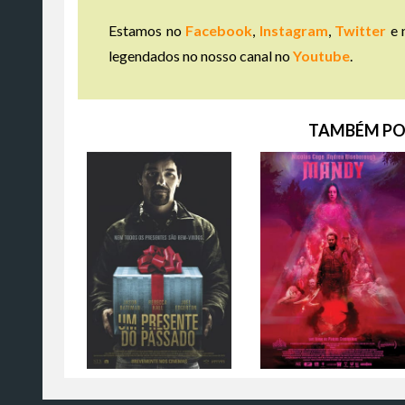
Estamos no
Facebook
,
Instagram
,
Twitter
e 
legendados no nosso canal no
Youtube
.
TAMBÉM PO