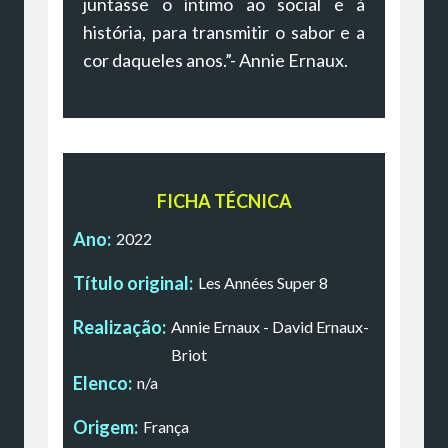
juntasse o íntimo ao social e à
história, para transmitir o sabor e a
cor daqueles anos.”- Annie Ernaux.
FICHA TÉCNICA
Ano:
2022
Título original:
Les Années Super 8
Realização:
Annie Ernaux - David Ernaux-
Briot
Elenco:
n/a
Origem:
França