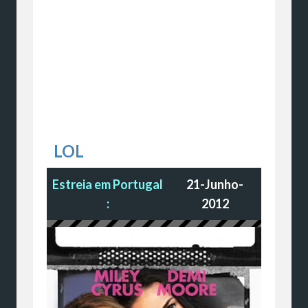
LOL
Estreia em Portugal
21-Junho-
:
2012