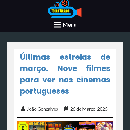
Menu
Últimas estreias de
março. Nove filmes
para ver nos cinemas
portugueses
João Gonçalves
26 de Março, 2025