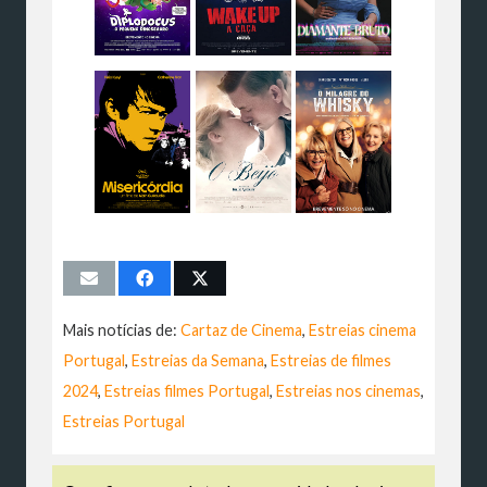
Mais notícias de:
Cartaz de Cinema
,
Estreias cinema
Portugal
,
Estreias da Semana
,
Estreias de filmes
2024
,
Estreias filmes Portugal
,
Estreias nos cinemas
,
Estreias Portugal