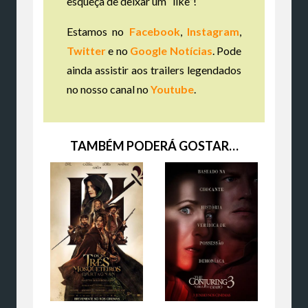
esqueça de deixar um “like”!
Estamos no
Facebook
,
Instagram
,
Twitter
e no
Google Notícias
. Pode
ainda assistir aos trailers legendados
no nosso canal no
Youtube
.
TAMBÉM PODERÁ GOSTAR…