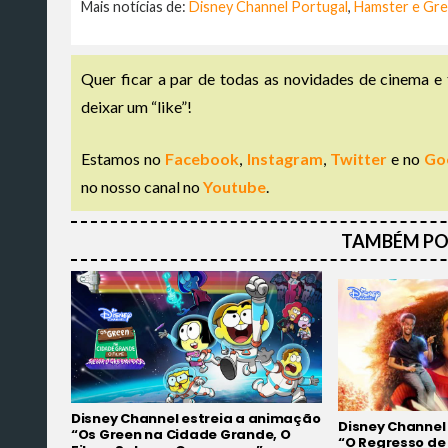
Mais notícias de:
Disney Channel Portugal
,
Hamster e Gre
Quer ficar a par de todas as novidades de cinema e 
deixar um “like”!
Estamos no
Facebook
,
Instagram
,
Twitter
e no
Go
no nosso canal no
Youtube
.
TAMBÉM PO
Disney Channel estreia a animação
Disney Channel 
“Os Green na Cidade Grande, O
“O Regresso de 