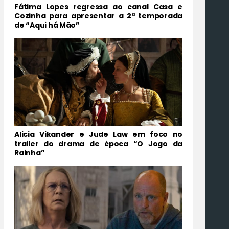
Fátima Lopes regressa ao canal Casa e
Cozinha para apresentar a 2ª temporada
de “Aqui há Mão”
Alicia Vikander e Jude Law em foco no
trailer do drama de época “O Jogo da
Rainha”