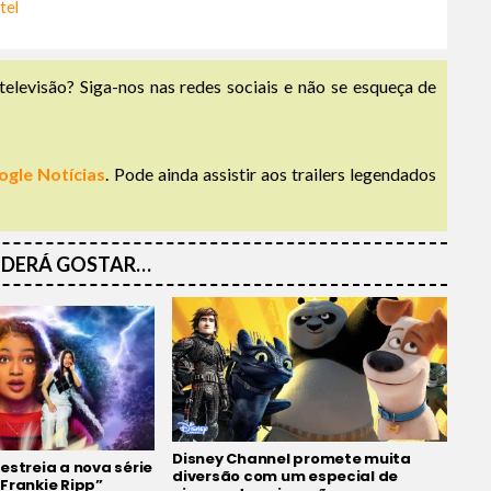
tel
televisão? Siga-nos nas redes sociais e não se esqueça de
ogle Notícias
. Pode ainda assistir aos trailers legendados
DERÁ GOSTAR…
Disney Channel promete muita
estreia a nova série
diversão com um especial de
Frankie Ripp”