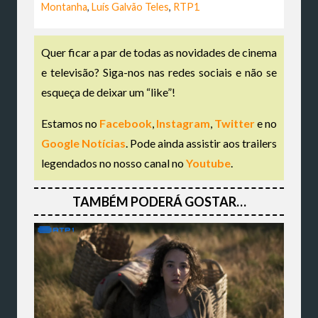
Montanha
,
Luís Galvão Teles
,
RTP1
Quer ficar a par de todas as novidades de cinema
e televisão? Siga-nos nas redes sociais e não se
esqueça de deixar um “like”!
Estamos no
Facebook
,
Instagram
,
Twitter
e no
Google Notícias
. Pode ainda assistir aos trailers
legendados no nosso canal no
Youtube
.
TAMBÉM PODERÁ GOSTAR…