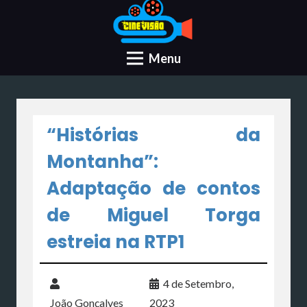
Menu
“Histórias da
Montanha”:
Adaptação de contos
de Miguel Torga
estreia na RTP1
4 de Setembro,
João Gonçalves
2023