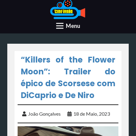
Menu
“Killers of the Flower
Moon”: Trailer do
épico de Scorsese com
DiCaprio e De Niro
João Gonçalves
18 de Maio, 2023