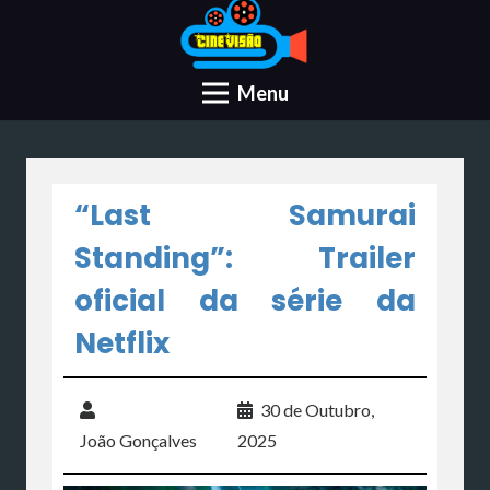
Menu
“Last Samurai
Standing”: Trailer
oficial da série da
Netflix
30 de Outubro,
João Gonçalves
2025