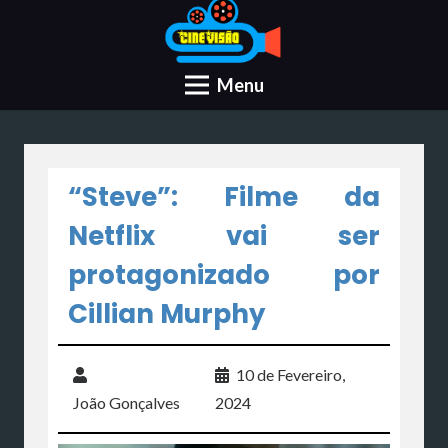
Menu
“Steve”: Filme da
Netflix vai ser
protagonizado por
Cillian Murphy
10 de Fevereiro,
João Gonçalves
2024