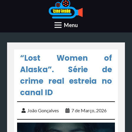
Menu
“Lost Women of
Alaska”. Série de
crime real estreia no
canal ID
João Gonçalves
7 de Março, 2026