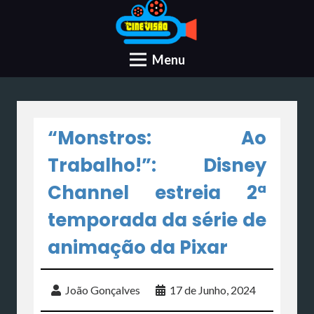
Menu
“Monstros: Ao
Trabalho!”: Disney
Channel estreia 2ª
temporada da série de
animação da Pixar
João Gonçalves
17 de Junho, 2024