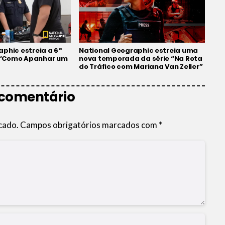
phic estreia a 6ª
National Geographic estreia uma
“Como Apanhar um
nova temporada da série “Na Rota
do Tráfico com Mariana Van Zeller”
 comentário
cado.
Campos obrigatórios marcados com
*