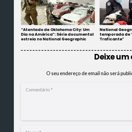
“Atentado de Oklahoma City: Um
National Geogra
Dia na América”: Série documental
temporada de 
estreia no National Geographic
Traficante”
Deixe um
O seu endereço de email não será publi