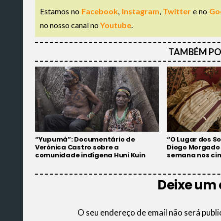
Estamos no
Facebook
,
Instagram
,
Twitter
e no
Go
no nosso canal no
Youtube
.
TAMBÉM PO
“Yupumá”: Documentário de
“O Lugar dos So
Verónica Castro sobre a
Diogo Morgado 
comunidade indígena Huni Kuin
semana nos ci
Deixe um
O seu endereço de email não será publi