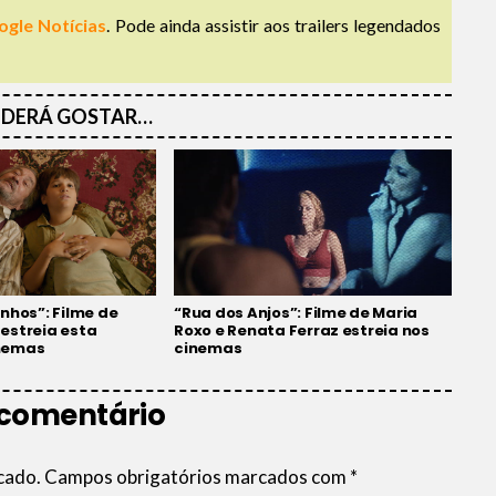
ogle Notícias
. Pode ainda assistir aos trailers legendados
DERÁ GOSTAR…
nhos”: Filme de
“Rua dos Anjos”: Filme de Maria
estreia esta
Roxo e Renata Ferraz estreia nos
nemas
cinemas
 comentário
cado.
Campos obrigatórios marcados com
*