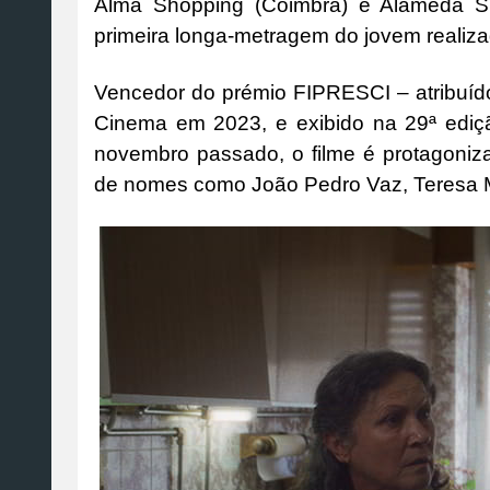
Alma Shopping (Coimbra) e Alameda Sh
primeira longa-metragem do jovem realiz
Vencedor do prémio FIPRESCI – atribuído
Cinema em 2023, e exibido na 29ª edi
novembro passado, o filme é protagonizad
de nomes como João Pedro Vaz, Teresa 