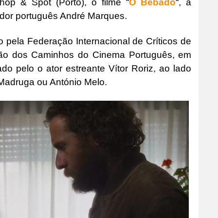
op & Spot (Porto), o filme “
O Bêbado
“, a
ador português André Marques.
 pela Federação Internacional de Críticos de
ção dos Caminhos do Cinema Português, em
o pelo o ator estreante Vítor Roriz, ao lado
Madruga ou António Melo.