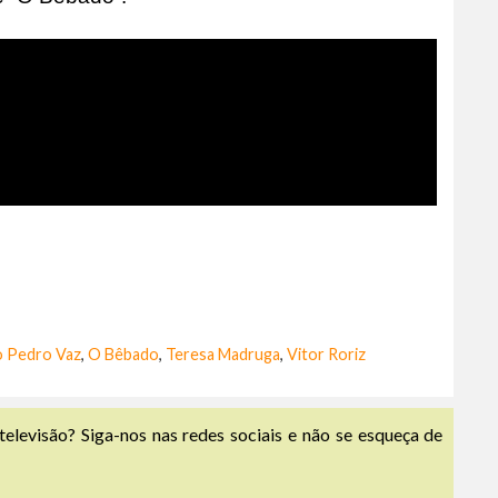
o Pedro Vaz
,
O Bêbado
,
Teresa Madruga
,
Vitor Roriz
televisão? Siga-nos nas redes sociais e não se esqueça de