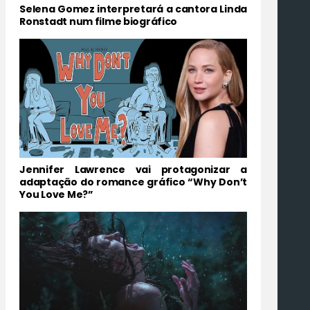
Selena Gomez interpretará a cantora Linda
Ronstadt num filme biográfico
Jennifer Lawrence vai protagonizar a
adaptação do romance gráfico “Why Don’t
You Love Me?”