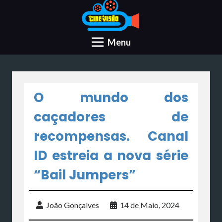
Menu
O mundo dos
caçadores de
recompensas. Canal
ID estreia a nova série
“Bail Jumpers”
João Gonçalves
14 de Maio, 2024