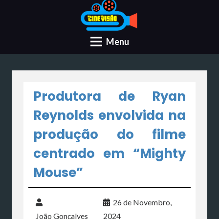
Menu
Produtora de Ryan
Reynolds envolvida na
produção do filme
centrado em “Mighty
Mouse”
26 de Novembro,
João Gonçalves
2024