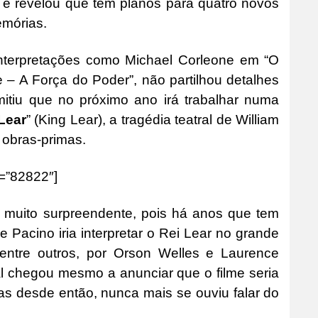
, e revelou que tem planos para quatro novos
emórias.
interpretações como Michael Corleone em “O
– A Força do Poder”, não partilhou detalhes
mitiu que no próximo ano irá trabalhar numa
Lear
” (King Lear), a tragédia teatral de William
obras-primas.
d=”82822″]
m muito surpreendente, pois há anos que tem
e Pacino iria interpretar o Rei Lear no grande
 entre outros, por Orson Welles e Laurence
al chegou mesmo a anunciar que o filme seria
mas desde então, nunca mais se ouviu falar do