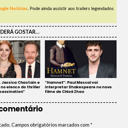
ogle Notícias
. Pode ainda assistir aos trailers legendados
DERÁ GOSTAR…
 Jessica Chastain e
“Hamnet”: Paul Mescal vai
no elenco do thriller
interpretar Shakespeare no novo
sassination”
filme de Chloé Zhao
 comentário
cado.
Campos obrigatórios marcados com
*