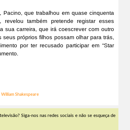
, Pacino, que trabalhou em quase cinquenta
a, revelou também pretende registar esses
 sua carreira, que irá coescrever com outro
s seus próprios filhos possam olhar para trás,
imento por ter recusado participar em “Star
umento.
,
William Shakespeare
televisão? Siga-nos nas redes sociais e não se esqueça de