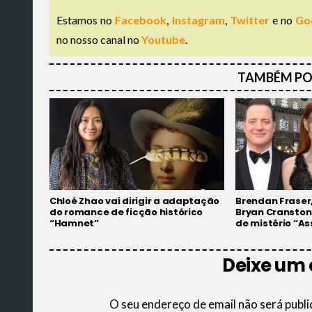
Estamos no
Facebook
,
Instagram
,
Twitter
e no
Go
no nosso canal no
Youtube
.
TAMBÉM PO
Brendan Fraser,
Chloé Zhao vai dirigir a adaptação
Bryan Cranston 
do romance de ficção histórico
de mistério “As
“Hamnet”
Deixe um
O seu endereço de email não será publi