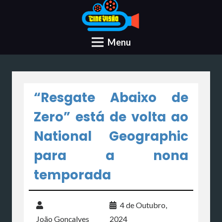
Menu
“Resgate Abaixo de
Zero” está de volta ao
National Geographic
para a nona
temporada
4 de Outubro,
João Gonçalves
2024