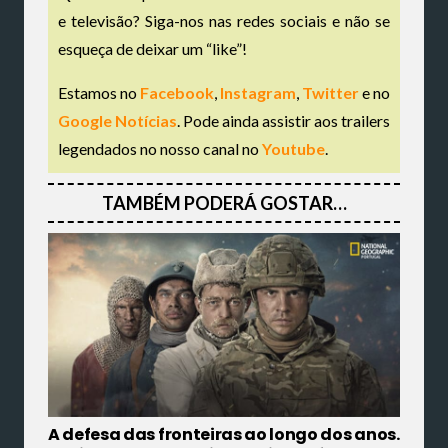
e televisão? Siga-nos nas redes sociais e não se
esqueça de deixar um “like”!
Estamos no
Facebook
,
Instagram
,
Twitter
e no
Google Notícias
. Pode ainda assistir aos trailers
legendados no nosso canal no
Youtube
.
TAMBÉM PODERÁ GOSTAR…
A defesa das fronteiras ao longo dos anos.