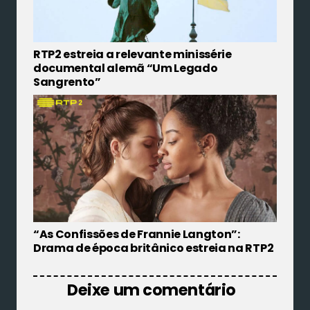
RTP2 estreia a relevante minissérie
documental alemã “Um Legado
Sangrento”
“As Confissões de Frannie Langton”:
Drama de época britânico estreia na RTP2
Deixe um comentário