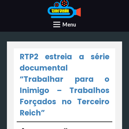
Menu
RTP2 estreia a série
documental
“Trabalhar para o
Inimigo – Trabalhos
Forçados no Terceiro
Reich”