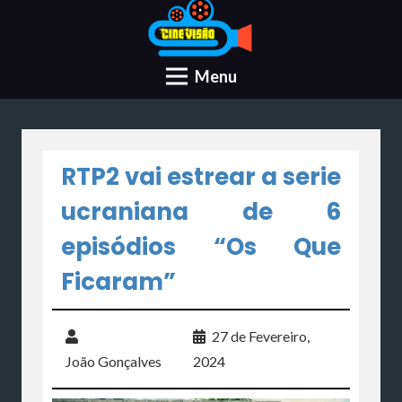
Menu
RTP2 vai estrear a serie
ucraniana de 6
episódios “Os Que
Ficaram”
27 de Fevereiro,
João Gonçalves
2024