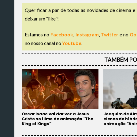
Quer ficar a par de todas as novidades de cinema e 
deixar um “like”!
Estamos no
Facebook
,
Instagram
,
Twitter
e no
Go
no nosso canal no
Youtube
.
TAMBÉM PO
Oscar Isaac vai dar voz a Jesus
Joaquim de Alm
Cristo no filme de animação “The
elenco do híbri
King of Kings”
animação “Anim