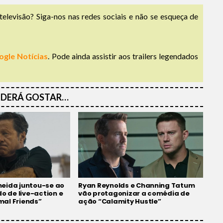
televisão? Siga-nos nas redes sociais e não se esqueça de
ogle Notícias
. Pode ainda assistir aos trailers legendados
DERÁ GOSTAR…
eida juntou-se ao
Ryan Reynolds e Channing Tatum
do de live-action e
vão protagonizar a comédia de
al Friends”
ação “Calamity Hustle”