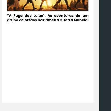
“A Fuga dos Lulus”: As aventuras de um
grupo de órfãos na Primeira Guerra Mundial