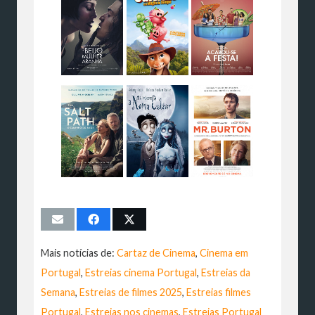
Mais notícias de:
Cartaz de Cinema
,
Cinema em
Portugal
,
Estreias cinema Portugal
,
Estreias da
Semana
,
Estreias de filmes 2025
,
Estreias filmes
Portugal
,
Estreias nos cinemas
,
Estreias Portugal