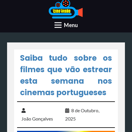
Menu
Saiba tudo sobre os
filmes que vão estrear
esta semana nos
cinemas portugueses
8 de Outubro,
João Gonçalves
2025