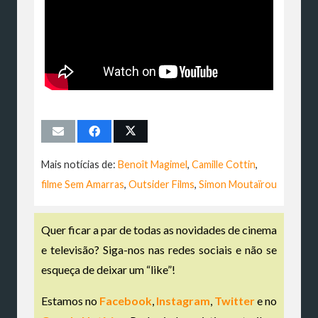
Mais notícias de:
Benoît Magimel
,
Camille Cottin
,
filme Sem Amarras
,
Outsider Films
,
Simon Moutaïrou
Quer ficar a par de todas as novidades de cinema
e televisão? Siga-nos nas redes sociais e não se
esqueça de deixar um “like”!
Estamos no
Facebook
,
Instagram
,
Twitter
e no