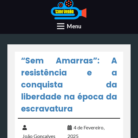
Menu
“Sem Amarras”: A
resistência e a
conquista da
liberdade na época da
escravatura
4 de Fevereiro,
João Gonçalves
2025